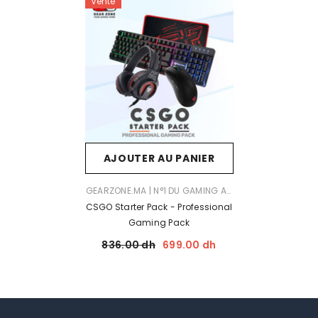
Vente
AJOUTER AU PANIER
FOURNISSEUR:
GEARZONE.MA | N°1 DU GAMING AU
MAROC
CSGO Starter Pack - Professional
Gaming Pack
836.00 dh
699.00 dh