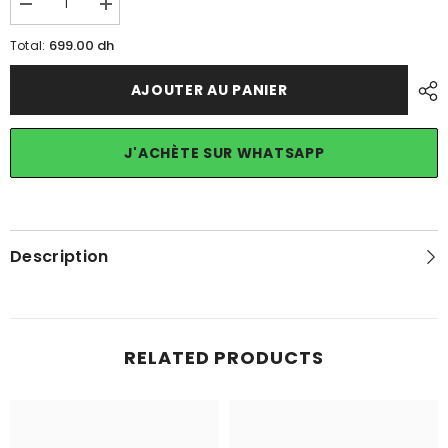
Diminuer
Augmenter
la
la
quantité
quantité
699.00 dh
Total:
pour
pour
CSGO
CSGO
Starter
Starter
AJOUTER AU PANIER
Pack
Pack
-
-
Professional
Professional
Gaming
Gaming
J'ACHÈTE SUR WHATSAPP
Pack
Pack
Description
RELATED PRODUCTS